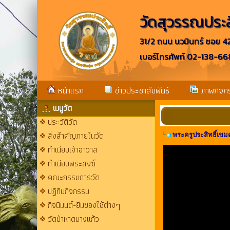
วัดสุวรรณประสิ
31/2 ถนน นวมินทร์ ซอย 4
เบอร์โทรศัพท์ 02-138-
หน้าแรก
ข่าวประชาสัมพันธ์
ภาพกิจก
เมนูวัด
ประวัติวัด
สิ่งสำคัญภายในวัด
พระครูประสิทธิ์เขม
ทำเนียบเจ้าอาวาส
ทำเนียบพระสงฆ์
คณะกรรมการวัด
ปฏิทินกิจกรรม
กิจนิมนต์-ยืมของใช้ต่างๆ
วัดป่าหาดนางแก้ว