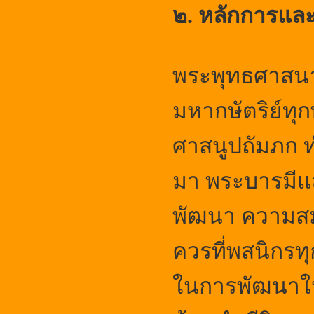
๒. หลักการแล
พระพุทธศาสน
มหากษัตริย์ทุ
ศาสนูปถัมภก 
มา พระบารมีแ
พัฒนา ความสม
ควรที่พสนิกรทุ
ในการพัฒนาให