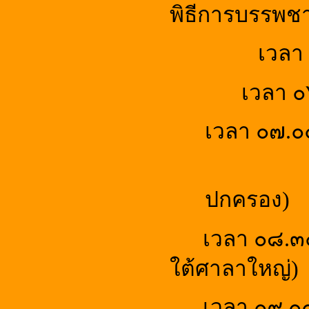
พิธีการบรรพ
เวลา 
เวลา ๐
เวลา ๐๗.
เปลี่ยนช
ปกครอง)
เวลา ๐๘.๓
ใต้ศาลาใหญ่)
เวลา ๐๙.๐๐