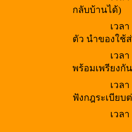
กลับบ้านได้)
เวลา 
ตัว นำของใช้ส่ว
เวลา
พร้อมเพรียงกั
เวลา 
ฟังกฎระเบียบต
เวลา 