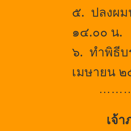
๕. ปลงผมน
๑๔.๐๐ น.
๖. ทำพิธี
เมษายน ๒๕
……
เจ้