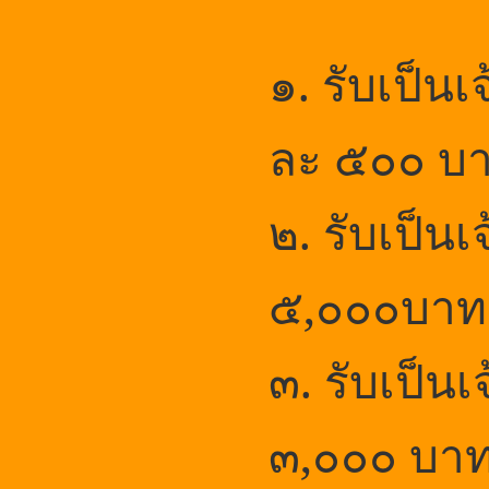
๑. รับเป็
ละ ๕
๐๐ บ
๒. รับเป็น
๕,๐๐๐บาท
๓. รับเป็น
๓,๐๐๐ บาท