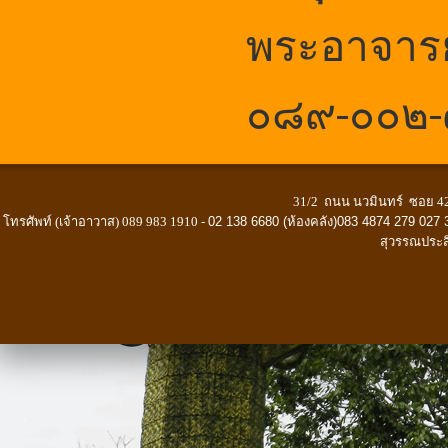
พระอาจารย
๐
๘๙-๐๐๒
31/2 ถนน นวมินทร์ ซอย 42
โทรศัพท์ (เจ้าอาวาส) 089 983 1910 -
02 138 6680 (ห้องคลัง)083 4874 279 027 
สุวรรณประส