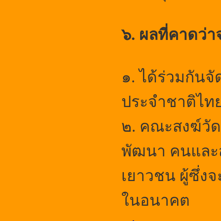
๖. ผลที่คาดว่า
๑.
ได้ร่วมกัน
ประจำชาติไท
๒.
คณะสงฆ์วัด
พัฒนา คนและสั
เยาวชน ผู้ซึ
ในอนาคต