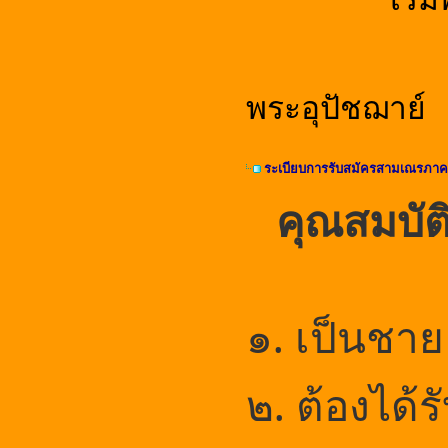
พระอุปัชฌาย์
ระเบียบการรับสมัครสามเณรภาค
คุณสมบัต
๑. เป็นชา
๒. ต้องได้