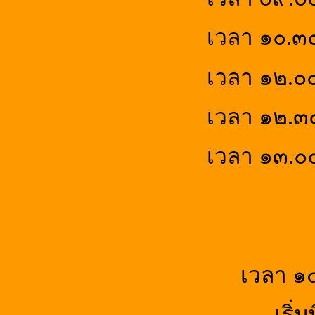
เวลา ๑๐.๓
เวลา ๑๒.๐๐
เวลา ๑๒.๓
เวลา ๑๓.๐๐
เวลา ๑๔.๐๐ 
เริ