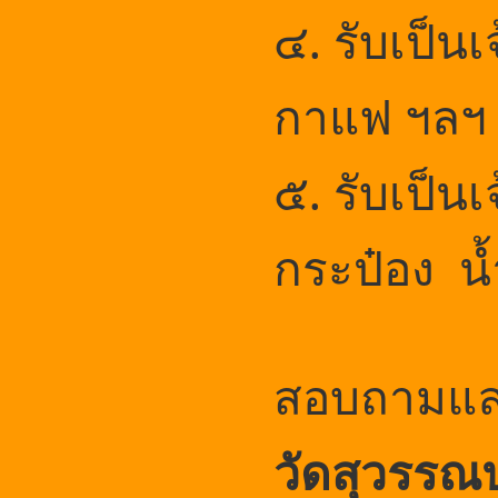
๔. รับเป็น
กาแฟ ฯลฯ
๕. รับเป็น
กระป๋อง น
สอบถามและ
วัดสุวรรณป