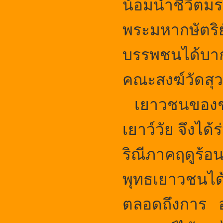
น้อมนำชีวิตมร
พระมหากษัตริย
บรรพชนได้บาก
คณะสงฆ์วัดสุ
เยาวชนของชาติ
เยาว์วัย จึง
ริณีภาคฤดูร้อน
พุทธเยาวชนได้
ตลอดถึงการ อ