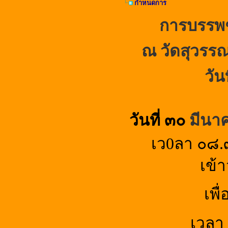
กำหนดการ
การบรรพช
ณ วัดสุวรรณ
วัน
วันที่ ๓๐
มีนา
เว0ลา ๐๘.
เข้
เพื
เวลา