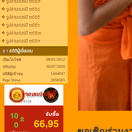
รูปสามเณรปี ๒๕๕๓
รูปสามเณรปี ๒๕๕๔
รูปสามเณรปี ๒๕๕๕
รูปสามเณรปี ๒๕๕๖
รูปสามเณรปี ๒๕๕๗
รูปสามเณรปี ๒๕๕๙
สถิติผู้เยี่ยมชม
08/01/2012
เปิดเว็บไซต์
30/07/2026
ปรับปรุง
1444047
สถิติผู้เข้าชม
Page Views
2050585
ขอเชิญร่วม