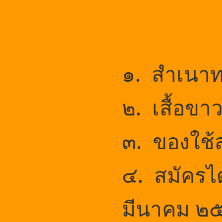
๑. สำเนาท
๒. เสื้อข
๓. ของใช้ส
๔. สมัครได้
มีนาคม ๒