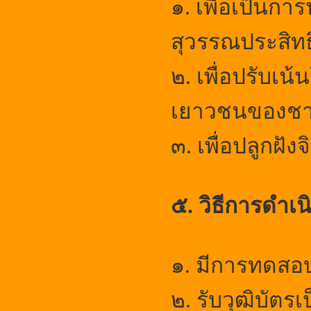
๑.
เพื่อเป็นกา
สุวรรณประสิทธิ
๒.
เพื่อปรับเน
เยาวชนของชา
๓.
เพื่อปลูกฝั
๕. วิธีการดำเ
๑.
มีการทดสอบ
๒.
รับวุฒิบัตร